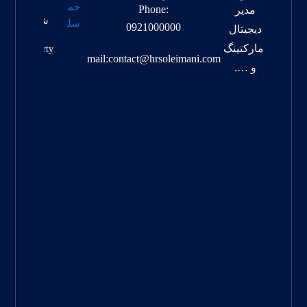
مقاله
Phone:
مدیر
شماره
0921000000
دیجیتال
یک
مارکتینگ
Property
mail:contact@hrsoleimani.com
Info
و ….