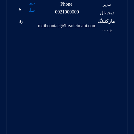
مقاله
Phone:
مدیر
شماره
0921000000
دیجیتال
یک
مارکتینگ
Property
mail:contact@hrsoleimani.com
Info
و ….